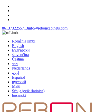
8613732255713
info@reboncabinets.com
Limba
România limbi
English
Български
slovenčina
Čeština
বাংলা
Nederlands
اردو
Español
русский
Malti
Srbija jezik (latinica)
bosanski