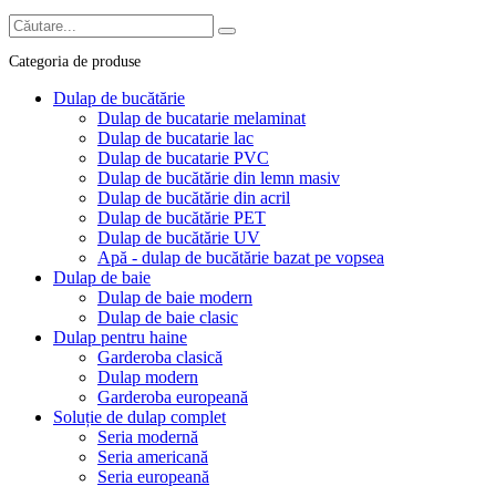
Categoria de produse
Dulap de bucătărie
Dulap de bucatarie melaminat
Dulap de bucatarie lac
Dulap de bucatarie PVC
Dulap de bucătărie din lemn masiv
Dulap de bucătărie din acril
Dulap de bucătărie PET
Dulap de bucătărie UV
Apă - dulap de bucătărie bazat pe vopsea
Dulap de baie
Dulap de baie modern
Dulap de baie clasic
Dulap pentru haine
Garderoba clasică
Dulap modern
Garderoba europeană
Soluție de dulap complet
Seria modernă
Seria americană
Seria europeană