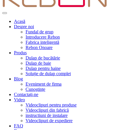
Acasă
Despre noi
Fundal de grup
Introducere Rebon
Fabrica inteligentă
Rebon Onoare
Produs
Dulap de bucătărie
Dulap de baie
Dulap pentru haine
Soluție de dulap complet
Blog
Eveniment de firma
Cunoştinţe
Contactaţi-ne
Video
Videoclipuri pentru produse
Videoclipuri din fabrică
instructiuni de instalare
Videoclipuri de expediere
FAQ