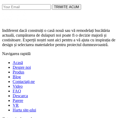
TRIMITE ACUM
Indiferent dacă construiți o casă nouă sau vă remodelați bucătăria
actuală, cumpărarea de dulapuri noi poate fi o decizie majoră și
costisitoare. Experții noștri sunt aici pentru a vă ajuta cu inspirația de
design și selectarea materialelor pentru proiectul dumneavoastră.
Navigarea rapidă
Acasă
Despre noi
Produs
Blog
Contactaţi-ne
Video
FAQ
Descarca
Parere
VR
Harta site-ului